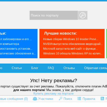
ьи:
Лучшие новости:
 заблокирован и его ...
Новые сборки Windows 10 Insider Previ...
ля компьютера
NVIDIA выпустила обновление видеодрай...
иостановить установк...
Microsoft запустила веб-сайт о функци...
тические обновления в...
Windows 10 обошла Windows XP по колич...
ео
Статьи
Блог
FAQ
Отзывы
Обратная связ
Упс! Нету рекламы?
портал существует за счет рекламы. Пожалуйста, отключите плагин Ad
для нашего портала
! Мы знаем, у вас доброе сердце!
Купить рекламу на портале
овые сообщения (
0
)
Участники
Поиск
Правила