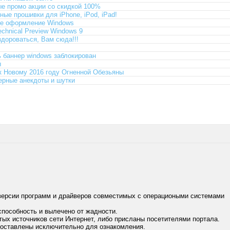
е промо акции со скидкой 100%
ые прошивки для iPhone, iPod, iPad!
ее оформление Windows
echnical Preview Windows 9
здороваться, Вам сюда!!!
ь баннер windows заблокирован
ы
к Новому 2016 году Огненной Обезьяны
рные анекдоты и шутки
версии программ и драйверов совместимых с операциоными системами
способность и вылечено от жадности.
тых источников сети Интернет, либо присланы посетителями портала.
доставлены исключительно для ознакомления.