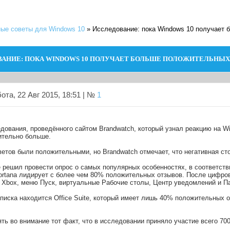
ые советы для Windows 10
»
Исследование: пока Windows 10 получает
АНИЕ: ПОКА WINDOWS 10 ПОЛУЧАЕТ БОЛЬШЕ ПОЛОЖИТЕЛЬНЫХ
та, 22 Авг 2015, 18:51 | №
1
дования, проведённого сайтом Brandwatch, который узнал реакцию на W
ительно больше.
етов были положительными, но Brandwatch отмечает, что негативная сто
е решил провести опрос о самых популярных особенностях, в соответст
ortana лидирует с более чем 80% положительных отзывов. После цифров
я Xbox, меню Пуск, виртуальные Рабочие столы, Центр уведомлений и П
писка находится Office Suite, который имеет лишь 40% положительных о
ть во внимание тот факт, что в исследовании приняло участие всего 700