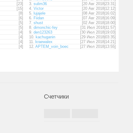
[23]
3.
sulim36
[20 Авг 2018|23:31]
[15]
4.
Victor
[20 Авг 2018|12:12]
[8]
5.
lujajele
[08 Авг 2018|16:02]
[6]
6.
Fiidan
[07 Авг 2018|16:09]
[5]
7.
shust
[02 Авг 2018|18:00]
[5]
8.
dimonchic-fey
[31 Июл 2018|11:57]
[4]
9.
den123263
[30 Июл 2018|19:03]
[4]
10.
kachuganin
[29 Июл 2018|03:35]
[4]
11.
kraewalex
[27 Июл 2018|14:21]
[4]
12.
APTEM_voin_boec
[27 Июл 2018|13:55]
Счетчики