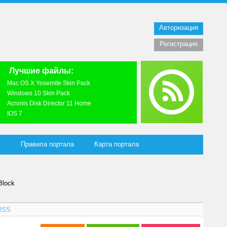
Авторизация
Регистрация
Лучшие файлы:
Mac OS X Yosemite Skin Pack
Windows 10 Skin Pack
Acronis Disk Director 11 Home
IOS 7
ь
Правила портала
Карта портала
Block
RSS