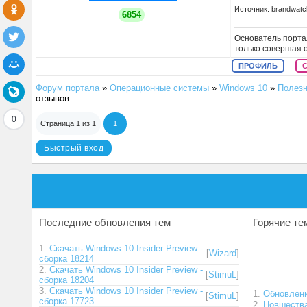
Источник: brandwat
6854
Основатель портал
только совершая 
ПРОФИЛЬ
Форум портала
»
Операционные системы
»
Windows 10
»
Полезн
отзывов
0
Страница
1
из
1
1
Последние обновления тем
Горячие т
1.
Скачать Windows 10 Insider Preview -
[
Wizard
]
сборка 18214
2.
Скачать Windows 10 Insider Preview -
[
StimuL
]
сборка 18204
3.
Скачать Windows 10 Insider Preview -
1.
Обновлени
[
StimuL
]
сборка 17723
2.
Новшества