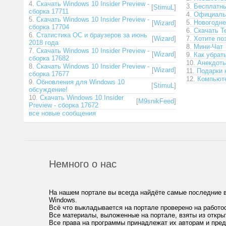
4.
Скачать Windows 10 Insider Preview -
3.
Бесплатны
[
StimuL
]
сборка 17711
4.
Официальн
5.
Скачать Windows 10 Insider Preview -
5.
Новогодн
[
Wizard
]
сборка 17704
6.
Скачать T
6.
Статистика ОС и браузеров за июнь
[
Wizard
]
7.
Хотите по
2018 года
8.
Мини-Чат
7.
Скачать Windows 10 Insider Preview -
[
Wizard
]
9.
Как убрат
сборка 17682
10.
Анекдот
8.
Скачать Windows 10 Insider Preview -
[
Wizard
]
11.
Подарки 
сборка 17677
12.
Компьюте
9.
Обновления для Windows 10
[
StimuL
]
обсуждение!
10.
Скачать Windows 10 Insider
[
M9snikFeed
]
Preview - сборка 17672
все новые сообщения
Немного о нас
На нашем портале вы всегда найдёте самые последние 
Windows.
Всё что выкладывается на портале проверено на работо
Все материалы, выложенные на портале, взяты из откры
Все права на программы принадлежат их авторам и пре