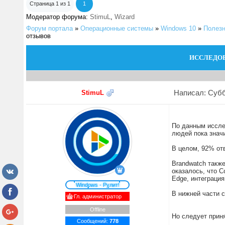
Страница
1
из
1
1
Модератор форума:
StimuL
,
Wizard
Форум портала
»
Операционные системы
»
Windows 10
»
Полезн
отзывов
ИССЛЕДОВ
Написал: Суббо
StimuL
По данным иссле
людей пока знач
В целом, 92% отв
Brandwatch такж
оказалось, что C
Edge, интеграци
Windows - Рулит!
В нижней части с
Гл. администратор
Offline
Но следует приня
Сообщений:
778