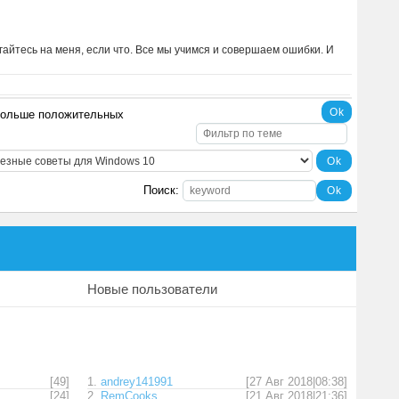
угайтесь на меня, если что. Все мы учимся и совершаем ошибки. И
 больше положительных
Поиск:
Новые пользователи
[49]
1.
andrey141991
[27 Авг 2018|08:38]
[24]
2.
RemCooks
[21 Авг 2018|21:36]