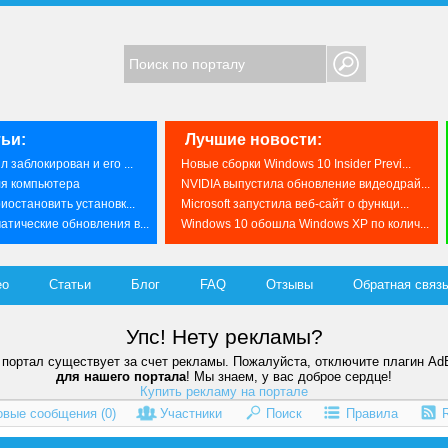
ьи:
Лучшие новости:
 заблокирован и его ...
Новые сборки Windows 10 Insider Previ...
ля компьютера
NVIDIA выпустила обновление видеодрай...
иостановить установк...
Microsoft запустила веб-сайт о функци...
тические обновления в...
Windows 10 обошла Windows XP по колич...
ео
Статьи
Блог
FAQ
Отзывы
Обратная связ
Упс! Нету рекламы?
портал существует за счет рекламы. Пожалуйста, отключите плагин Ad
для нашего портала
! Мы знаем, у вас доброе сердце!
Купить рекламу на портале
овые сообщения (
0
)
Участники
Поиск
Правила