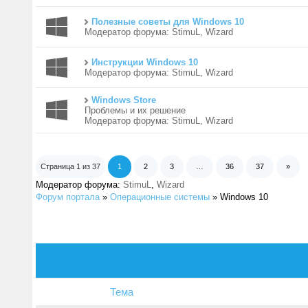
Полезные советы для Windows 10
Модератор форума:
StimuL
,
Wizard
Инструкции Windows 10
Модератор форума:
StimuL
,
Wizard
Windows Store
Проблемы и их решение
Модератор форума:
StimuL
,
Wizard
Страница
1
из
37
1
2
3
…
36
37
»
Модератор форума:
StimuL
,
Wizard
Форум портала
»
Операционные системы
»
Windows 10
Тема