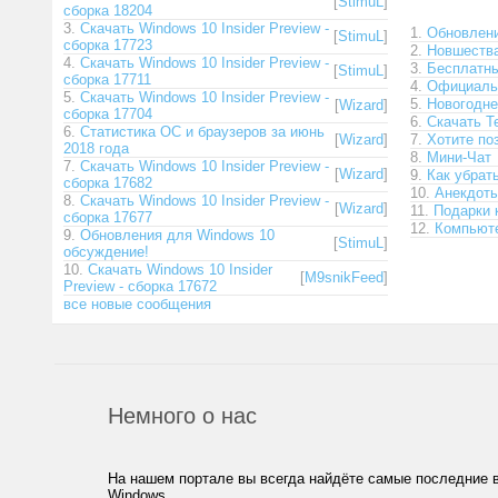
[
StimuL
]
сборка 18204
3.
Скачать Windows 10 Insider Preview -
1.
Обновлени
[
StimuL
]
сборка 17723
2.
Новшества
4.
Скачать Windows 10 Insider Preview -
3.
Бесплатны
[
StimuL
]
сборка 17711
4.
Официальн
5.
Скачать Windows 10 Insider Preview -
5.
Новогодн
[
Wizard
]
сборка 17704
6.
Скачать T
6.
Статистика ОС и браузеров за июнь
[
Wizard
]
7.
Хотите по
2018 года
8.
Мини-Чат
7.
Скачать Windows 10 Insider Preview -
[
Wizard
]
9.
Как убрат
сборка 17682
10.
Анекдот
8.
Скачать Windows 10 Insider Preview -
[
Wizard
]
11.
Подарки 
сборка 17677
12.
Компьюте
9.
Обновления для Windows 10
[
StimuL
]
обсуждение!
10.
Скачать Windows 10 Insider
[
M9snikFeed
]
Preview - сборка 17672
все новые сообщения
Немного о нас
На нашем портале вы всегда найдёте самые последние 
Windows.