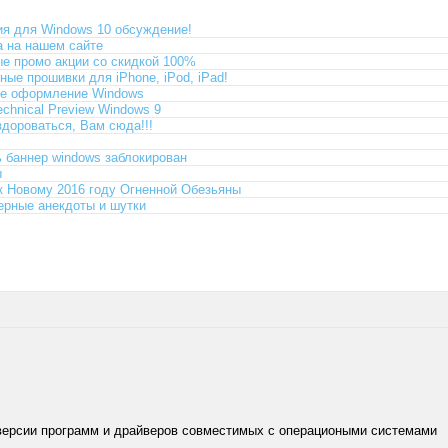
я для Windows 10 обсуждение!
 на нашем сайте
е промо акции со скидкой 100%
ые прошивки для iPhone, iPod, iPad!
ее оформление Windows
echnical Preview Windows 9
здороваться, Вам сюда!!!
ь баннер windows заблокирован
ы
к Новому 2016 году Огненной Обезьяны
рные анекдоты и шутки
версии программ и драйверов совместимых с операциоными системами