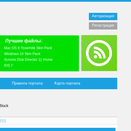
Авторизация
Регистрация
Лучшие файлы:
Mac OS X Yosemite Skin Pack
Windows 10 Skin Pack
Acronis Disk Director 11 Home
IOS 7
ь
Правила портала
Карта портала
Block
RSS