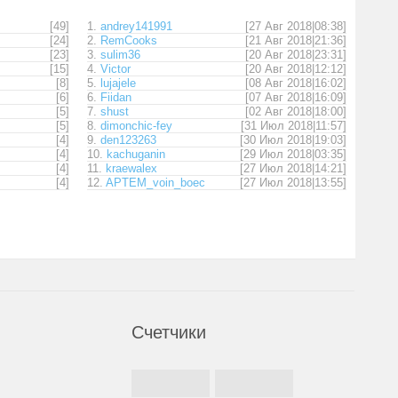
[49]
1.
andrey141991
[27 Авг 2018|08:38]
[24]
2.
RemCooks
[21 Авг 2018|21:36]
[23]
3.
sulim36
[20 Авг 2018|23:31]
[15]
4.
Victor
[20 Авг 2018|12:12]
[8]
5.
lujajele
[08 Авг 2018|16:02]
[6]
6.
Fiidan
[07 Авг 2018|16:09]
[5]
7.
shust
[02 Авг 2018|18:00]
[5]
8.
dimonchic-fey
[31 Июл 2018|11:57]
[4]
9.
den123263
[30 Июл 2018|19:03]
[4]
10.
kachuganin
[29 Июл 2018|03:35]
[4]
11.
kraewalex
[27 Июл 2018|14:21]
[4]
12.
APTEM_voin_boec
[27 Июл 2018|13:55]
Счетчики