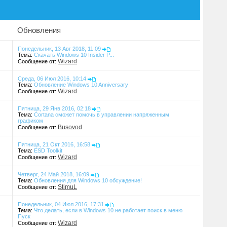
ы
Обновления
Понедельник, 13 Авг 2018, 11:09
Тема:
Скачать Windows 10 Insider P...
Wizard
Сообщение от:
Среда, 06 Июл 2016, 10:14
Тема:
Обновление Windows 10 Anniversary
Wizard
Сообщение от:
Пятница, 29 Янв 2016, 02:18
Тема:
Cortana сможет помочь в управлении напряженным
графиком
Busovod
Сообщение от:
Пятница, 21 Окт 2016, 16:58
Тема:
ESD Toolkit
Wizard
Сообщение от:
Четверг, 24 Май 2018, 16:09
Тема:
Обновления для Windows 10 обсуждение!
StimuL
Сообщение от:
Понедельник, 04 Июл 2016, 17:31
Тема:
Что делать, если в Windows 10 не работает поиск в меню
Пуск
Wizard
Сообщение от: