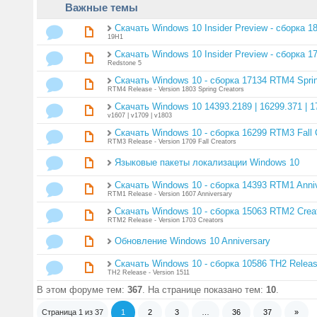
Важные темы
Скачать Windows 10 Insider Preview - сборка 1
19H1
Скачать Windows 10 Insider Preview - сборка 1
Redstone 5
Скачать Windows 10 - сборка 17134 RTM4 Sprin
RTM4 Release - Version 1803 Spring Creators
Скачать Windows 10 14393.2189 | 16299.371 | 1
v1607 | v1709 | v1803
Скачать Windows 10 - сборка 16299 RTM3 Fall 
RTM3 Release - Version 1709 Fall Creators
Языковые пакеты локализации Windows 10
Скачать Windows 10 - сборка 14393 RTM1 Anni
RTM1 Release - Version 1607 Anniversary
Скачать Windows 10 - сборка 15063 RTM2 Crea
RTM2 Release - Version 1703 Creators
Обновление Windows 10 Anniversary
Скачать Windows 10 - сборка 10586 TH2 Relea
TH2 Release - Version 1511
В этом форуме тем:
367
. На странице показано тем:
10
.
Страница
1
из
37
1
2
3
…
36
37
»