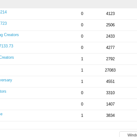
8214
0
4123
7723
0
2506
g Creators
0
2433
7133.73
0
4277
Creators
1
2792
1
27083
versary
1
4551
tors
0
3310
0
1407
se
1
3834