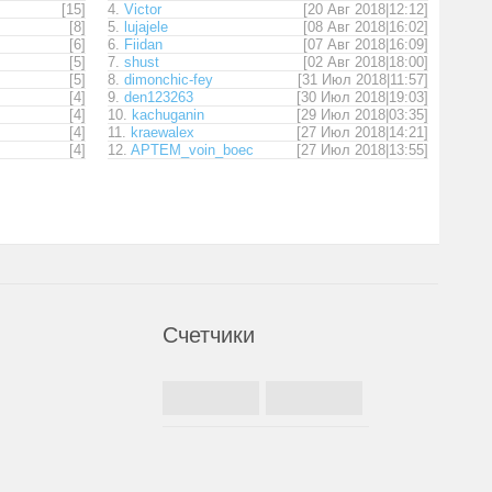
[15]
4.
Victor
[20 Авг 2018|12:12]
[8]
5.
lujajele
[08 Авг 2018|16:02]
[6]
6.
Fiidan
[07 Авг 2018|16:09]
[5]
7.
shust
[02 Авг 2018|18:00]
[5]
8.
dimonchic-fey
[31 Июл 2018|11:57]
[4]
9.
den123263
[30 Июл 2018|19:03]
[4]
10.
kachuganin
[29 Июл 2018|03:35]
[4]
11.
kraewalex
[27 Июл 2018|14:21]
[4]
12.
APTEM_voin_boec
[27 Июл 2018|13:55]
Счетчики