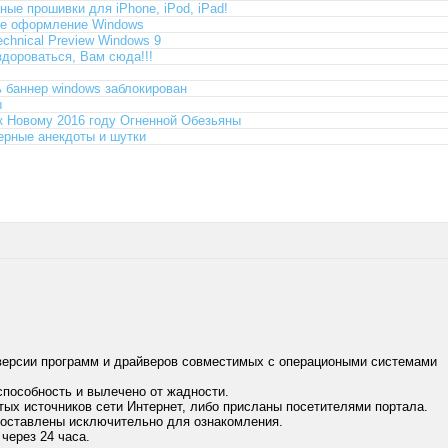
ые прошивки для iPhone, iPod, iPad!
ее оформление Windows
echnical Preview Windows 9
здороваться, Вам сюда!!!
ь баннер windows заблокирован
ы
к Новому 2016 году Огненной Обезьяны
рные анекдоты и шутки
версии программ и драйверов совместимых с операциоными системами
способность и вылечено от жадности.
тых источников сети Интернет, либо присланы посетителями портала.
доставлены исключительно для ознакомления.
через 24 часа.