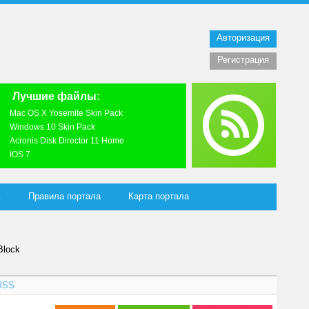
Авторизация
Регистрация
Лучшие файлы:
Mac OS X Yosemite Skin Pack
Windows 10 Skin Pack
Acronis Disk Director 11 Home
IOS 7
ь
Правила портала
Карта портала
Block
RSS