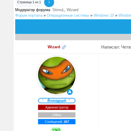
Страница
1
из
1
1
Модератор форума:
StimuL
,
Wizard
Форум портала
»
Операционные системы
»
Windows 10
»
Window
Написал: Четве
Wizard
Всевидящий
Администратор
Offline
Сообщений:
267
1565