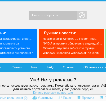
ьи:
Лучшие новости:
 заблокирован и его ...
Новые сборки Windows 10 Insider Previ...
ля компьютера
NVIDIA выпустила обновление видеодрай...
иостановить установк...
Microsoft запустила веб-сайт о функци...
тические обновления в...
Windows 10 обошла Windows XP по колич...
ео
Статьи
Блог
FAQ
Отзывы
Обратная связ
Упс! Нету рекламы?
портал существует за счет рекламы. Пожалуйста, отключите плагин Ad
для нашего портала
! Мы знаем, у вас доброе сердце!
Купить рекламу на портале
овые сообщения (
0
)
Участники
Поиск
Правила