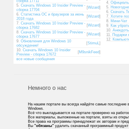
сборка 17711
4.
Официальн
5.
Скачать Windows 10 Insider Preview -
5.
Новогодн
[
Wizard
]
сборка 17704
6.
Скачать T
6.
Статистика ОС и браузеров за июнь
[
Wizard
]
7.
Хотите по
2018 года
8.
Мини-Чат
7.
Скачать Windows 10 Insider Preview -
[
Wizard
]
9.
Как убрат
сборка 17682
10.
Анекдот
8.
Скачать Windows 10 Insider Preview -
[
Wizard
]
11.
Подарки 
сборка 17677
12.
Компьюте
9.
Обновления для Windows 10
[
StimuL
]
обсуждение!
10.
Скачать Windows 10 Insider
[
M9snikFeed
]
Preview - сборка 17672
все новые сообщения
Немного о нас
На нашем портале вы всегда найдёте самые последние 
Windows.
Всё что выкладывается на портале проверено на работо
Все материалы, выложенные на портале, взяты из откры
Все права на программы принадлежат их авторам и пре
Вы
"обязаны"
удалить скачанный программный продукт 