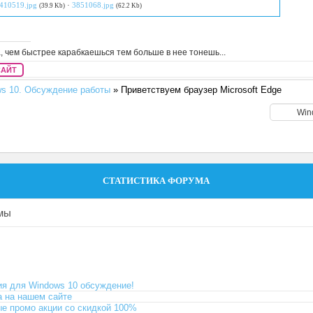
410519.jpg
·
3851068.jpg
(39.9 Kb)
(62.2 Kb)
, чем быстрее карабкаешься тем больше в нее тонешь...
САЙТ
s 10. Обсуждение работы
»
Приветствуем браузер Microsoft Edge
СТАТИСТИКА ФОРУМА
емы
я для Windows 10 обсуждение!
 на нашем сайте
е промо акции со скидкой 100%