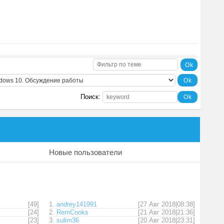
Поиск:
Новые пользователи
[49]
1.
andrey141991
[27 Авг 2018|08:38]
[24]
2.
RemCooks
[21 Авг 2018|21:36]
[23]
3.
sulim36
[20 Авг 2018|23:31]