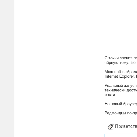
С точки зрения п
чёрную тему. Её 
Microsoft выбрал
Internet Explore
Реальный же успе
технически досту
расти.
Но новый браузе
Редмондцы по-пр
Приветству