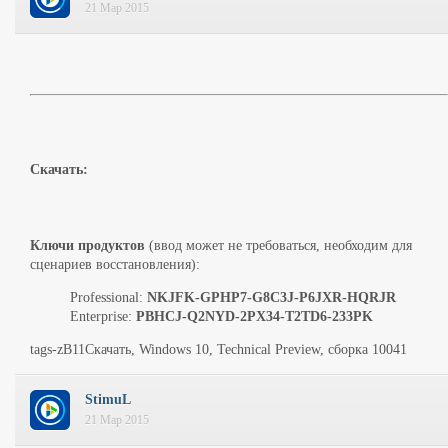
21 Мар 2015
Скачать:
Ключи продуктов
(ввод может не требоваться, необходим для
сценариев восстановления):
Professional:
NKJFK-GPHP7-G8C3J-P6JXR-HQRJR
Enterprise:
PBHCJ-Q2NYD-2PX34-T2TD6-233PK
tags-zB11Скачать, Windows 10, Technical Preview, сборка 10041
StimuL
21 Мар 2015