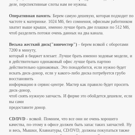
деле, перспективные слоты нам не нужны.
Оперативная память
: Берем самую дешевую, которая подходит по
частоте к материнке. 1024 Мб, без сомнения, офисным работником
хватит выше крыши, именно лучше брать две плашки по 512 Мб,
чтоб разделить потоки очень данных на два канала.
Весьма жесткий диск("винчестер")
- берем всякой с оборотами
7200 в минуту,
который в бюджет влезает. Лучше брать именно ходовые модели, и
в действительно одинаковый офис лучше брать партию
действительно одинаковых. Это понадобится, если нужно будет
искать диск-донор, если у какого-либо диска потребуется грубо
восстановить
информацию в сервис-центре. Мастер как правило будет просить
диск-донор,
чтоб снять нужную запчасть. И фирме это обойдется дешевле, если
вы сами
предоставите донор.
CD/DVD
- всякой. Помним, что все они не очень хорошего
качества, по-этому в офисе должен быть запас таких запчастей. Ну
и весь, Мышки, Клавиатуры, CD/DVD, должны покупаться также