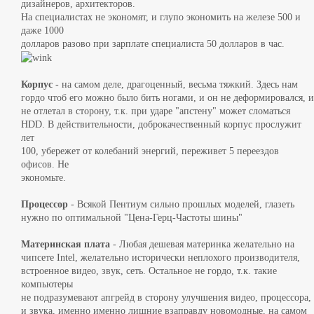
дизайнеров, архитекторов.
На специалистах не экономят, и глупо экономить на железе 500 и
даже 1000
долларов разово при зарплате специалиста 50 долларов в час.
Корпус
- на самом деле, драгоценный, весьма тяжкий. Здесь нам
гордо чтоб его можно было бить ногами, и он не деформировался, и
не отлетал в сторону, т.к. при ударе "апстену" может сломаться
HDD. В действительности, доброкачественный корпус прослужит
лет
100, убережет от колебаний энергий, переживет 5 переездов
офисов. Не
экономьте.
Процессор
- Всякой Пентиум сильно прошлых моделей, глазеть
нужно по оптимальной "Цена-Герц-Частоты шины"
Материнская плата
- Любая дешевая материнка желательно на
чипсете Intel, желательно исторически неплохого производителя,
встроенное видео, звук, сеть. Остальное не гордо, т.к. такие
компьютеры
не подразумевают апгрейд в сторону улучшения видео, процессора,
и звука, именно именно лишние взаправду новомодные, на самом