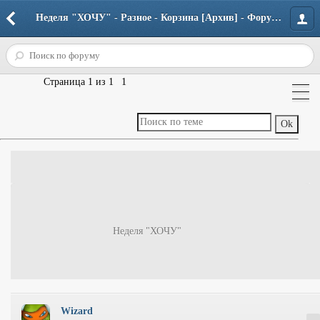
Неделя "ХОЧУ" - Разное - Корзина [Архив] - Форум портала
Страница
1
из
1
1
Неделя "ХОЧУ"
Wizard