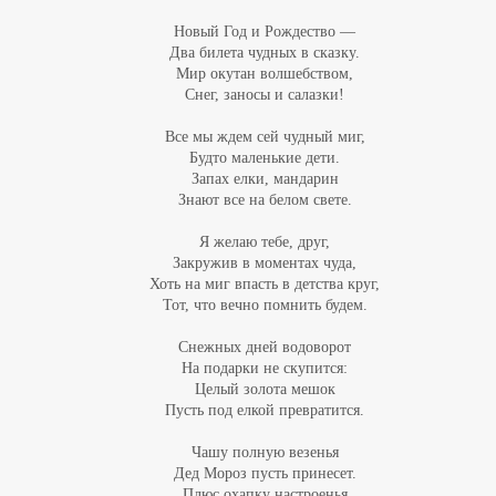
Новый Год и Рождество —
Два билета чудных в сказку.
Мир окутан волшебством,
Снег, заносы и салазки!
Все мы ждем сей чудный миг,
Будто маленькие дети.
Запах елки, мандарин
Знают все на белом свете.
Я желаю тебе, друг,
Закружив в моментах чуда,
Хоть на миг впасть в детства круг,
Тот, что вечно помнить будем.
Снежных дней водоворот
На подарки не скупится:
Целый золота мешок
Пусть под елкой превратится.
Чашу полную везенья
Дед Мороз пусть принесет.
Плюс охапку настроенья