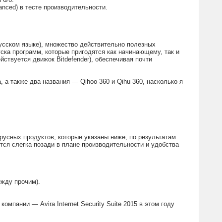
anced) в тесте производительности.
русском языке), множество действительно полезных
ска программ, которые пригодятся как начинающему, так и
ствуется движок Bitdefender), обеспечивая почти
 а также два названия — Qihoo 360 и Qihu 360, насколько я
русных продуктов, которые указаны ниже, по результатам
ятся слегка позади в плане производительности и удобства
ежду прочим).
мпании — Avira Internet Security Suite 2015 в этом году