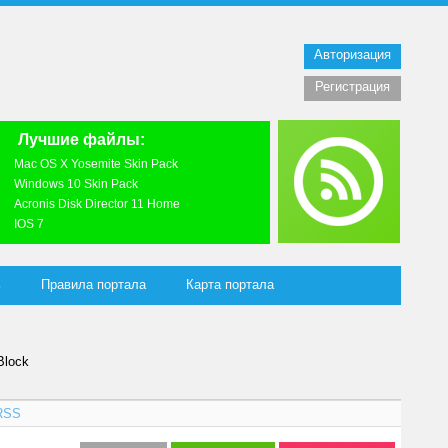
Авторизация
Регистрация
Лучшие файлы:
Mac OS X Yosemite Skin Pack
Windows 10 Skin Pack
Acronis Disk Director 11 Home
IOS 7
ь
Правила портала
Карта портала
Block
RSS