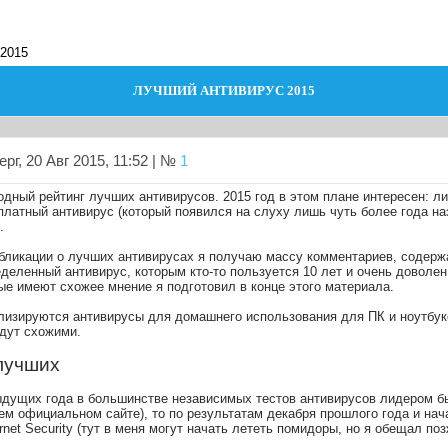
 2015
ЛУЧШИЙ АНТИВИРУС 2015
рг, 20 Авг 2015, 11:52 | №
1
дный рейтинг лучших антивирусов. 2015 год в этом плане интересен: л
платный антивирус (который появился на слуху лишь чуть более года на
.
бликации о лучших антивирусах я получаю массу комментариев, содержан
деленный антивирус, которым кто-то пользуется 10 лет и очень доволен,
ые имеют схожее мнение я подготовил в конце этого материала.
лизируются антивирусы для домашнего использования для ПК и ноутбуко
удут схожими.
лучших
дущих года в большинстве независимых тестов антивирусов лидером был 
м официальном сайте), то по результатам декабря прошлого года и нач
rnet Security (тут в меня могут начать лететь помидоры, но я обещал по