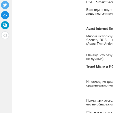
ESET Smart Secu
Еще один популя
лишь незначитель
Avast Internet Se
Многие использую
Security 2015 — 
(Avast Free Antiv
Отмечу, что резу
не лучшие).
Trend Micro и F-
И последние два 
сравнительно неп
Причинами этого,
его не обнаружил
Почему ант