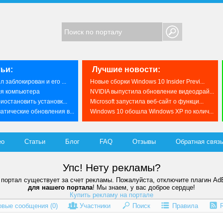
ьи:
Лучшие новости:
 заблокирован и его ...
Новые сборки Windows 10 Insider Previ...
ля компьютера
NVIDIA выпустила обновление видеодрай...
иостановить установк...
Microsoft запустила веб-сайт о функци...
тические обновления в...
Windows 10 обошла Windows XP по колич...
ео
Статьи
Блог
FAQ
Отзывы
Обратная связ
Упс! Нету рекламы?
портал существует за счет рекламы. Пожалуйста, отключите плагин Ad
для нашего портала
! Мы знаем, у вас доброе сердце!
Купить рекламу на портале
овые сообщения (
0
)
Участники
Поиск
Правила