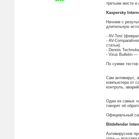
третьем месте и 
Kaspersky Intern
Начнем с резуль
длительную исто
- AV-Test (февра
- AV-Comparative
статьи).
- Dennis Technol
- Virus Bulletin
По сумме тестов
Сам антивирус, а
компьютера от с
контроль, авари
Один из самых ч
говорят об обра
Официальный са
Bitdefender Inter
Антивирусное про
года — все-таки 