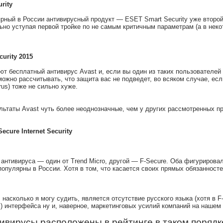
rity
рный в России антивирусный продукт — ESET Smart Security уже второй 
но уступая первой тройке по не самым критичным параметрам (а в некот
curity 2015
т бесплатный антивирус Avast и, если вы один из таких пользователей 
можно рассчитывать, что защита вас не подведет, во всяком случае, есл
irus) тоже не сильно хуже.
льтаты Avast чуть более неоднозначные, чем у других рассмотренных пр
Secure Internet Security
антивируса — один от Trend Micro, другой — F-Secure. Оба фигурирова
опулярны в России. Хотя в том, что касается своих прямых обязанносте
 насколько я могу судить, является отсутствие русского языка (хотя в F
) интерфейса ну и, наверное, маркетинговых усилий компаний на нашем
ивирусы расположены в рейтинге в таком порядк