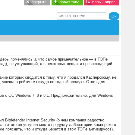
идеры поменялись и, что самое примечательное — в ТОПе
зад), не уступающий, а в некоторых вещах и превосходящий
ие которых сводится к тому, что я продался Касперскому, не
 указал в рейтинге никуда не годный продукт. Ответ для
в с ОС Windows 7, 8 и 8.1. Предположительно, для Windows
Bitdefender Internet Security (о чем компания радостно
ала этого он уступил место продукту лаборатории Касперского
зже пояснить, что и откуда берется в этом ТОПе антивирусов).