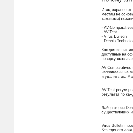
Итак, заранее о
местам не основ
таковыми) незав
- AV-Comparative
- AV-Test
- Virus Bulletin
- Dennis Technol
Каждая из них и
доступные на оф
поверку оказыва
AV-Comparatives 
направлены на в
и удалять их. М
AV-Test регуляр
результат по каж
Лаборатория Den
существующих ис
Virus Bulletin 
без единого лож