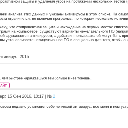
оактивной защиты и удаления угроз на протяжении нескольких тестов (н
ании анализа этих данных и указаны антивирусы в этом списке. На само
орым ограничился, не включая программы, по которым несколько источн
мечу, что стопроцентная защита и нахождение на первых местах списков
грамм на компьютере: существуют варианты нежелательного ПО (наприм
е обнаруживается антивирусом, а действия пользователей могут быть пр
 вы устанавливаете нелицензионное ПО и специально для того, чтобы он
нтивирус, 2015
, чем быстрее карабкаешься тем больше в нее тонешь...
САЙТ
рг, 15 Сен 2016, 19:17 | №
2
овсем недавно установил себе неплохой антивирус, все меня в нем устр