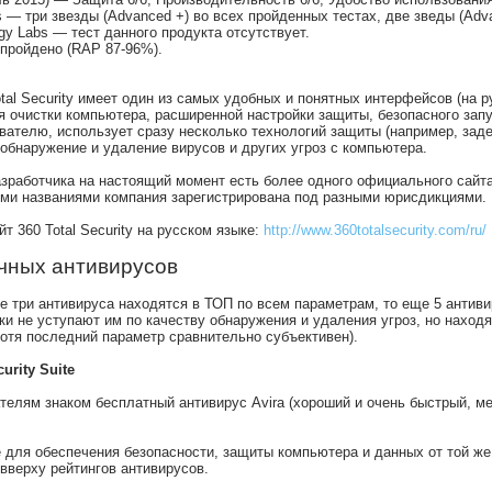
s — три звезды (Advanced +) во всех пройденных тестах, две зведы (Adv
ogy Labs — тест данного продукта отсутствует.
— пройдено (RAP 87-96%).
tal Security имеет один из самых удобных и понятных интерфейсов (на 
я очистки компьютера, расширенной настройки защиты, безопасного запу
ателю, использует сразу несколько технологий защиты (например, задей
обнаружение и удаление вирусов и других угроз с компьютера.
зработчика на настоящий момент есть более одного официального сайта,
ыми названиями компания зарегистрирована под разными юрисдикциями.
 360 Total Security на русском языке:
http://www.360totalsecurity.com/ru/
чных антивирусов
 три антивируса находятся в ТОП по всем параметрам, то еще 5 антиви
ки не уступают им по качеству обнаружения и удаления угроз, но наход
хотя последний параметр сравнительно субъективен).
curity Suite
телям знаком бесплатный антивирус Avira (хороший и очень быстрый, м
для обеспечения безопасности, защиты компьютера и данных от той же ко
вверху рейтингов антивирусов.