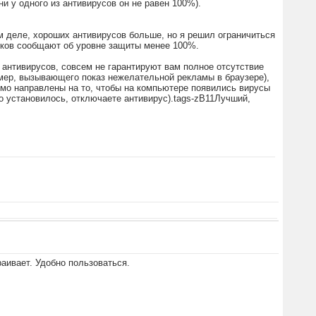
и у одного из антивирусов он не равен 100%).
м деле, хороших антивирусов больше, но я решил ограничиться
иков сообщают об уровне защиты менее 100%.
 антивирусов, совсем не гарантируют вам полное отсутствие
ер, вызывающего показ нежелательной рекламы в браузере),
ямо направлены на то, чтобы на компьютере появились вирусы
о установилось, отключаете антивирус).tags-zB11Лучший,
аивает. Удобно пользоваться.