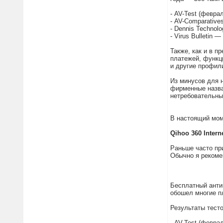
- AV-Test (февра
- AV-Comparative
- Dennis Techno
- Virus Bulletin 
Также, как и в п
платежей, функци
и другие профил
Из минусов для 
фирменные назва
нетребовательны
В настоящий моме
Qihoo 360 Interne
Раньше часто пр
Обычно я рекоме
Бесплатный антив
обошел многие п
Результаты тесто
- AV-Test (февра