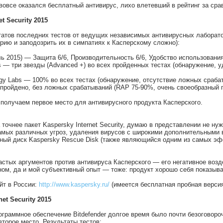
вовсе оказался бесплатный антивирус, лихо влетевший в рейтинг за сра
et Security 2015
татов последних тестов от ведущих независимых антивирусных лаборатор
рию и заподозрить их в симпатиях к Касперскому сложно):
ль 2015) — Защита 6/6, Производительность 6/6, Удобство использования
s — три звезды (Advanced +) во всех пройденных тестах (обнаружение, 
ogy Labs — 100% во всех тестах (обнаружение, отсутствие ложных сраба
 — пройдено, без ложных срабатываний (RAP 75-90%, очень своеобразный 
 получаем первое место для антивирусного продукта Касперского.
 точнее пакет Kaspersky Internet Security, думаю в представлении не
амых различных угроз, удаления вирусов с широкими дополнительными 
йный диск Kaspersky Rescue Disk (также являющийся одним из самых эфф
астых аргументов против антивируса Касперского — его негативное возд
тном, да и мой субъективный опыт — тоже: продукт хорошо себя показы
йт в России:
http://www.kaspersky.ru/
(имеется бесплатная пробная версия
net Security 2015
граммное обеспечение Bitdefender долгое время было почти безоговороч
второе место. Результаты тестов: