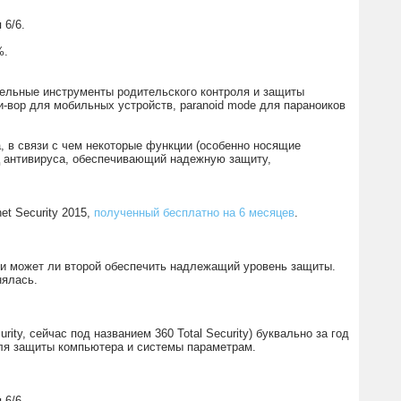
 6/6.
%.
нительные инструменты родительского контроля и защиты
и-вор для мобильных устройств, paranoid mode для параноиков
, в связи с чем некоторые функции (особенно носящие
ц антивируса, обеспечивающий надежную защиту,
et Security 2015,
полученный бесплатно на 6 месяцев
.
 и может ли второй обеспечить надлежащий уровень защиты.
нялась.
rity, сейчас под названием 360 Total Security) буквально за год
ля защиты компьютера и системы параметрам.
 6/6.