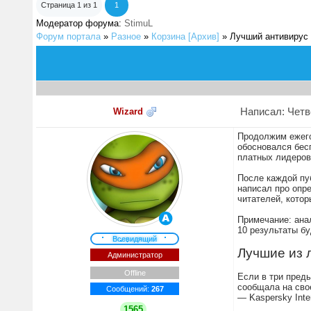
Страница
1
из
1
1
Модератор форума:
StimuL
Форум портала
»
Разное
»
Корзина [Архив]
»
Лучший антивирус
Написал: Четве
Wizard
Продолжим ежего
обосновался бес
платных лидеров
После каждой пу
написал про опре
читателей, котор
Примечание: ана
10 результаты б
Всевидящий
Лучшие из 
Администратор
Offline
Если в три преды
сообщала на свое
Сообщений:
267
— Kaspersky Inte
1565