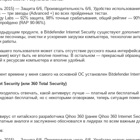
ль 2015) — Защита 6/6, Производительность 6/6, Удобство использования
s — три звезды (Advanced +) во всех пройденных тестах.
logy Labs — 92% защита, 98% точные срабатывания, общий рейтинг — 90
— пройдено (RAP 90-96%).
редыдущем продукте, в Bitdefender Internet Security существуют допол
и песочницы, очистки и ускорения загрузки компьютера, технологии ант
и работы.
нашего пользователя может стать отсутствие русского языка интерфейса
ния) могут быть не вполне понятны. В остальном — прекрасный образе
й к ресурсам компьютера и вполне удобный.
нт времени у меня самого на основной ОС установлен Bitdefender Intern
t Security (или 360 Total Security)
иходилось отвечать, какой антивирус лучше — платный или бесплатный
ндовал бесплатный, но с некоторыми оговорками, теперь ситуация поме
ирус от китайского разработчика Qihoo 360 (ранее Qihoo 360 Internet Secu
латные аналоги и заслуженно обосновался в лидерах по всем важным д
в:
ль 2015) — Защита 6/6, Производительность 6/6, Удобство использования