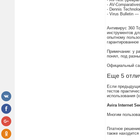
- AV-Comparative
- Dennis Technol
- Virus Bulletin 
Антивирус 360 To
инструментов дл
опытному пользов
гарантированное 
Примечание: у ра
понял, под разн
Официальный сайт
Еще 5 отли
Если предыдущие
тестов практичес
использования (
Avira Internet Se
Многим пользова
Платное решение 
также находится 