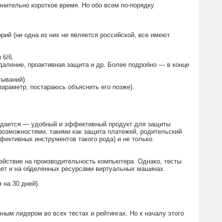
внительно короткое время. Но обо всем по-порядку.
ий (ни одна из них не является российской, все имеют
 6/6.
удаление, проактивная защита и др. Более подробно — в конце
тываний).
параметр, постараюсь объяснить его позже).
 нуждается — удобный и эффективный продукт для защиты
возможностями, такими как защита платежей, родительский
ективных инструментов такого рода) и не только.
ействие на производительность компьютера. Однако, тесты
вает и на обделенных ресурсами виртуальных машинах.
 на 30 дней).
ным лидером во всех тестах и рейтингах. Но к началу этого