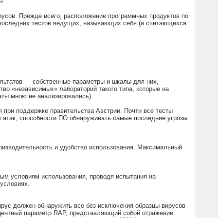
русов. Прежде всего, расположение программных продуктов по
 последних тестов ведущих, называющих себя (и считающихся
ультатов — собственные параметры и шкалы для них,
во «независимых» лабораторий такого типа, которые на
аты мною не анализировались).
я при поддержке правительства Австрии. Почти все тесты
 атак, способности ПО обнаруживать самые последние угрозы
производительность и удобство использования. Максимальный
ным условиям использования, проводя испытания на
условиях.
вирус должен обнаружить все без исключения образцы вирусов
оцентный параметр RAP, представляющий собой отражение