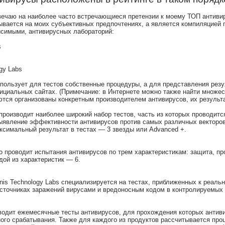
твечаю на наиболее часто встречающиеся претензии к моему ТОП антиви
ывается на моих субъективных предпочтениях, а является компиляцией
исимыми, антивирусных лабораторий:
s
ogy Labs
спользует для тестов собственные процедуры, а для представления рез
ициальных сайтах. (Примечание: в Интернете можно также найти множест
ются организованы конкретным производителем антивирусов, их результ
производит наиболее широкий набор тестов, часть из которых проводитс
ыявление эффективности антивирусов против самых различных векторов
аксимальный результат в тестах — 3 звезды или Advanced +.
но проводит испытания антивирусов по трем характеристикам: защита, 
дой из характеристик — 6.
nis Technology Labs специализируется на тестах, приближенных к реаль
точниках заражений вирусами и вредоносным кодом в контролируемых 
проводит ежемесячные тесты антивирусов, для прохождения которых анти
ного срабатывания. Также для каждого из продуктов рассчитывается пр