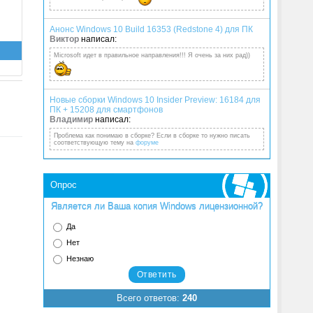
Анонс Windows 10 Build 16353 (Redstone 4) для ПК
Виктор
написал:
Microsoft идет в правильное направления!!! Я очень за них рад))
Новые сборки Windows 10 Insider Preview: 16184 для
ПК + 15208 для смартфонов
Владимир
написал:
Проблема как понимаю в сборке? Если в сборке то нужно писать
соответствующую тему на
форуме
Опрос
Является ли Ваша копия Windows лицензионной?
Да
Нет
Незнаю
Всего ответов:
240