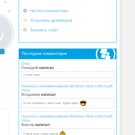
Чистка компьютера
Установка драйверов
Заказать софт
4
Последние комментарии
Orian
Геннадий
написал:
ссылки выше
Началось переименование Windows Store в Microsoft
Store
Владимир
написал:
Ты не поверишь у меня тоже, будем ждать
Началось переименование Windows Store в Microsoft
Store
Виктор
написал:
У меня пока старая версия