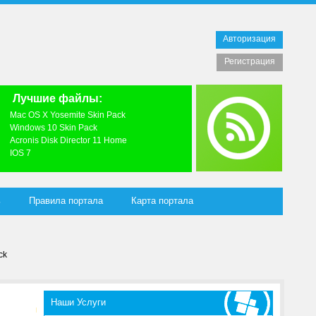
Авторизация
Регистрация
Лучшие файлы:
Mac OS X Yosemite Skin Pack
Windows 10 Skin Pack
Acronis Disk Director 11 Home
IOS 7
ь
Правила портала
Карта портала
ck
Наши Услуги