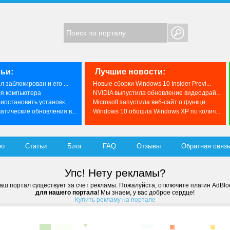
ьи:
Лучшие новости:
 заблокирован и его ...
Новые сборки Windows 10 Insider Previ...
ля компьютера
NVIDIA выпустила обновление видеодрай...
иостановить установк...
Microsoft запустила веб-сайт о функци...
тические обновления в...
Windows 10 обошла Windows XP по колич...
ео
Статьи
Блог
FAQ
Отзывы
Обратная связ
Упс! Нету рекламы?
аш портал существует за счет рекламы. Пожалуйста, отключите плагин AdBlo
для нашего портала
! Мы знаем, у вас доброе сердце!
Купить рекламу на портале