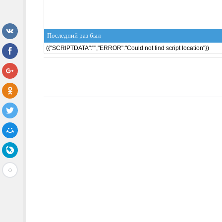
Последний раз был
({"SCRIPTDATA":"","ERROR":"Could not find script location"})