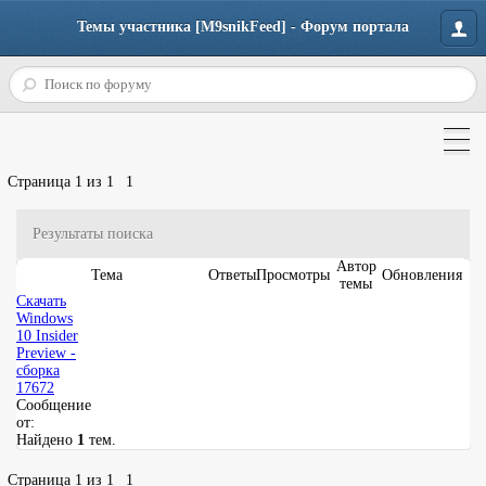
Темы участника [M9snikFeed] - Форум портала
Страница
1
из
1
1
Результаты поиска
Автор
Тема
Ответы
Просмотры
Обновления
темы
Скачать
Windows
10 Insider
Preview -
сборка
17672
Сообщение
от:
Найдено
1
тем.
Страница
1
из
1
1