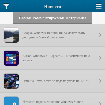
Новости
Самые комментируемые материалы
Сборка Windows 10 build 10134 может стать
доступна в ближайшее время
Выход Windows 8.1 Update 2014 назначили на 8
апреля
Цена на нефть всего за неделю упала на 12,5%
Началось переименование Windows Store в