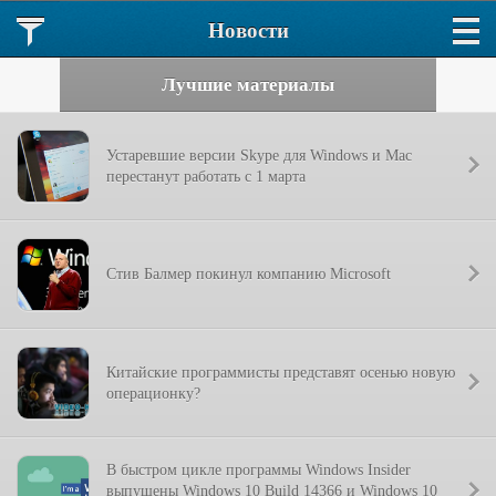
Новости
Лучшие материалы
Устаревшие версии Skype для Windows и Mac
перестанут работать с 1 марта
Стив Балмер покинул компанию Microsoft
Китайские программисты представят осенью новую
операционку?
В быстром цикле программы Windows Insider
выпущены Windows 10 Build 14366 и Windows 10