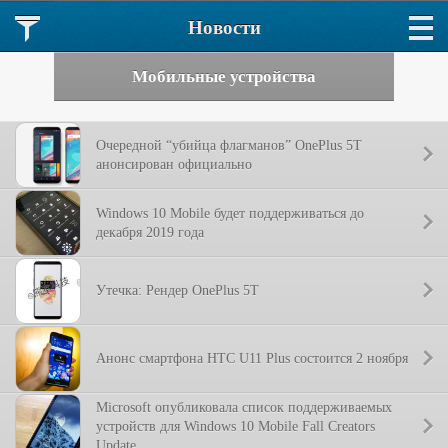
Новости
Мобильные устройства
Очередной “убийца флагманов” OnePlus 5T
анонсирован официально
Windows 10 Mobile будет поддерживаться до
декабря 2019 года
Утечка: Рендер OnePlus 5T
Анонс смартфона HTC U11 Plus состоится 2 ноября
Microsoft опубликовала список поддерживаемых
устройств для Windows 10 Mobile Fall Creators
Update